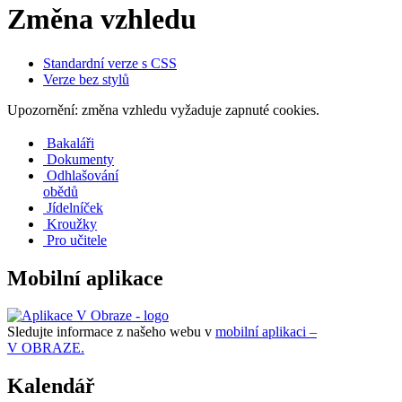
Změna vzhledu
Standardní verze s CSS
Verze bez stylů
Upozornění: změna vzhledu vyžaduje zapnuté cookies.
Bakaláři
Dokumenty
Odhlašování
obědů
Jídelníček
Kroužky
Pro učitele
Mobilní aplikace
Sledujte informace z našeho webu v
mobilní aplikaci –
V OBRAZE.
Kalendář