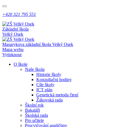
+420 321 795 551
Základní škola
Velký Osek
Masarykova základní škola
Velký Osek
Mapa webu
Vytisknout
O škole
Naše škola
Historie školy
Konzultační hodiny
Cíle školy
ICT plán
Genetická metoda čtení
Žákovská rada
Školní rok
Bakaláři
Školská rada
Pro učitele
Procvičování angličtiny