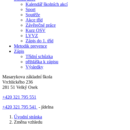
Kalendář školních akcí
Sport
Soutěže
Akce tříd
Závěrečné práce
Kurz OSV
LVVZ
Zápis do 1. tříd
Metodik prevence
Zápis
Třídní schůzka
přihláška k zápisu
Výsledky
Masarykova základní škola
Vrchlického 236
281 51 Velký Osek
+420 321 795 551
+420 321 795 541
- jídelna
Úvodní stránka
Změna vzhledu