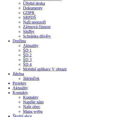
Úřední deska
Dokumenty
GDPR
SRPDŠ
Naši sponzoři
Zájmová činnost
Služby
Schránka důvěry
Družina
Aktuality
ŠD 1
ŠD 2
ŠD 3
ŠD 4
Mobilní aplikace V obraze
Jídelna
Jídelníček
Projekty
Aktuality
Kontakty
Kontakty
Napište nám
Naše obec
Mapa webu
Školní akce