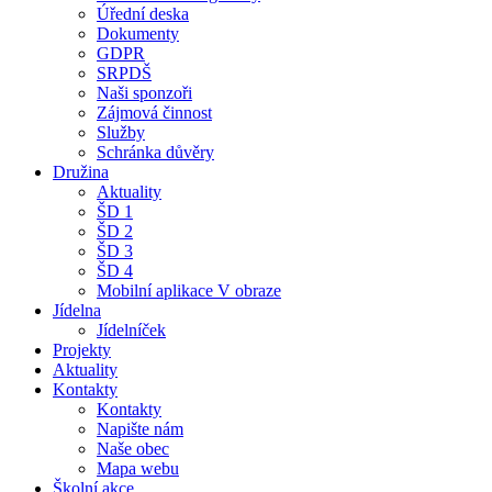
Úřední deska
Dokumenty
GDPR
SRPDŠ
Naši sponzoři
Zájmová činnost
Služby
Schránka důvěry
Družina
Aktuality
ŠD 1
ŠD 2
ŠD 3
ŠD 4
Mobilní aplikace V obraze
Jídelna
Jídelníček
Projekty
Aktuality
Kontakty
Kontakty
Napište nám
Naše obec
Mapa webu
Školní akce