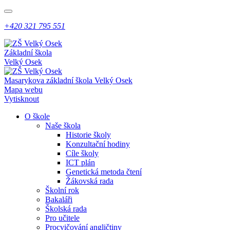
+420 321 795 551
Základní škola
Velký Osek
Masarykova základní škola
Velký Osek
Mapa webu
Vytisknout
O škole
Naše škola
Historie školy
Konzultační hodiny
Cíle školy
ICT plán
Genetická metoda čtení
Žákovská rada
Školní rok
Bakaláři
Školská rada
Pro učitele
Procvičování angličtiny