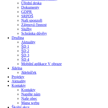
Úřední deska
Dokumenty
GDPR
SRPDŠ
Naši sponzoři
Zájmová činnost
Služby
Schránka důvěry
Družina
Aktuality
ŠD 1
ŠD 2
ŠD 3
ŠD 4
Mobilní aplikace V obraze
Jídelna
Jídelníček
Projekty
Aktuality
Kontakty
Kontakty
Napište nám
Naše obec
Mapa webu
Školní akce