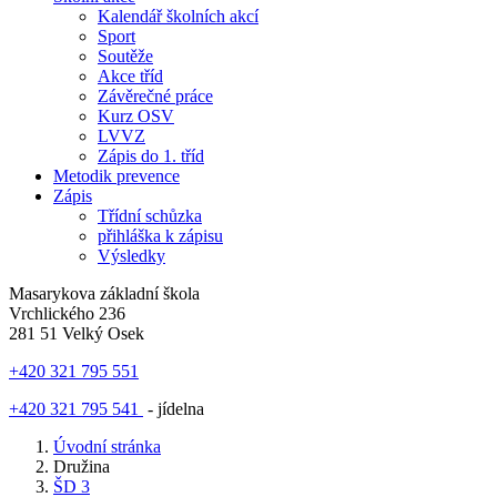
Kalendář školních akcí
Sport
Soutěže
Akce tříd
Závěrečné práce
Kurz OSV
LVVZ
Zápis do 1. tříd
Metodik prevence
Zápis
Třídní schůzka
přihláška k zápisu
Výsledky
Masarykova základní škola
Vrchlického 236
281 51 Velký Osek
+420 321 795 551
+420 321 795 541
- jídelna
Úvodní stránka
Družina
ŠD 3