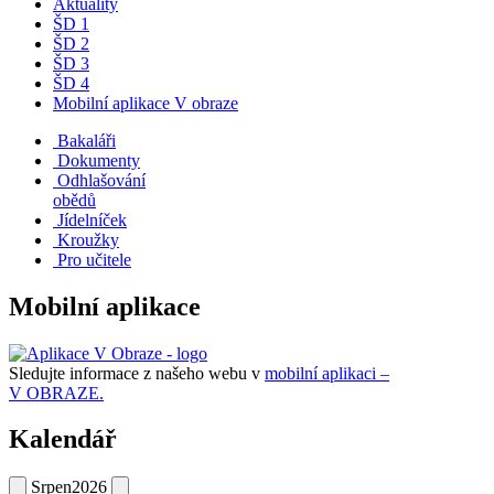
Aktuality
ŠD 1
ŠD 2
ŠD 3
ŠD 4
Mobilní aplikace V obraze
Bakaláři
Dokumenty
Odhlašování
obědů
Jídelníček
Kroužky
Pro učitele
Mobilní aplikace
Sledujte informace z našeho webu v
mobilní aplikaci –
V OBRAZE.
Kalendář
Srpen
2026