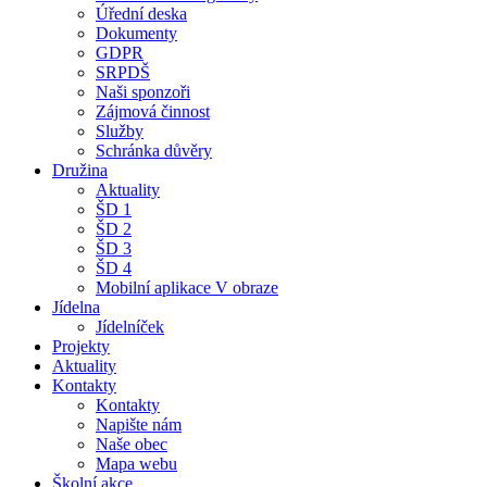
Úřední deska
Dokumenty
GDPR
SRPDŠ
Naši sponzoři
Zájmová činnost
Služby
Schránka důvěry
Družina
Aktuality
ŠD 1
ŠD 2
ŠD 3
ŠD 4
Mobilní aplikace V obraze
Jídelna
Jídelníček
Projekty
Aktuality
Kontakty
Kontakty
Napište nám
Naše obec
Mapa webu
Školní akce