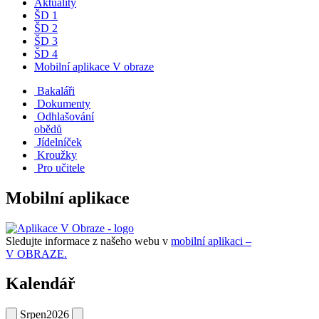
Aktuality
ŠD 1
ŠD 2
ŠD 3
ŠD 4
Mobilní aplikace V obraze
Bakaláři
Dokumenty
Odhlašování
obědů
Jídelníček
Kroužky
Pro učitele
Mobilní aplikace
Sledujte informace z našeho webu v
mobilní aplikaci –
V OBRAZE.
Kalendář
Srpen
2026