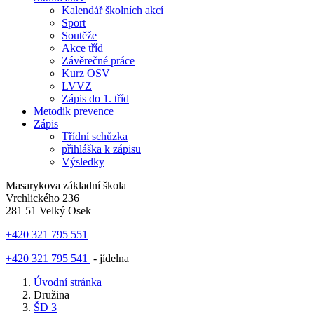
Kalendář školních akcí
Sport
Soutěže
Akce tříd
Závěrečné práce
Kurz OSV
LVVZ
Zápis do 1. tříd
Metodik prevence
Zápis
Třídní schůzka
přihláška k zápisu
Výsledky
Masarykova základní škola
Vrchlického 236
281 51 Velký Osek
+420 321 795 551
+420 321 795 541
- jídelna
Úvodní stránka
Družina
ŠD 3