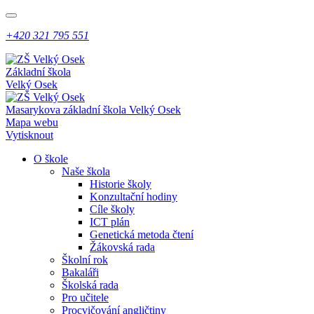
+420 321 795 551
Základní škola
Velký Osek
Masarykova základní škola
Velký Osek
Mapa webu
Vytisknout
O škole
Naše škola
Historie školy
Konzultační hodiny
Cíle školy
ICT plán
Genetická metoda čtení
Žákovská rada
Školní rok
Bakaláři
Školská rada
Pro učitele
Procvičování angličtiny