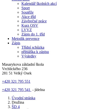
Kalendář školních akcí
Sport
Soutěže
Akce tříd
Závěrečné práce
Kurz OSV
LVVZ
Zápis do 1. tříd
Metodik prevence
Zápis
Třídní schůzka
přihláška k zápisu
Výsledky
Masarykova základní škola
Vrchlického 236
281 51 Velký Osek
+420 321 795 551
+420 321 795 541
- jídelna
Úvodní stránka
Družina
ŠD 4