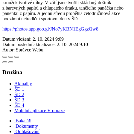
kroužek tvořivé dílny. V září jsme tvořili skládaný deštník
z barevných papírů a chlupatého drátku, tančícího panáčka nebo
panenku z papíru. A jednu středu proběhla celodružinová akce
podzimní netradiční sportovní den v ŠD.
https://photos.app.goo.gl/
JNo7yKBN1EgGgzQw8
Datum vložení:
2. 10. 2024 9:09
Datum poslední aktualizace:
2. 10. 2024 9:10
Autor:
Správce Webu
Družina
Aktuality
ŠD 1
ŠD 2
ŠD 3
ŠD 4
Mobilní aplikace V obraze
Bakaláři
Dokumenty
Odhlašování