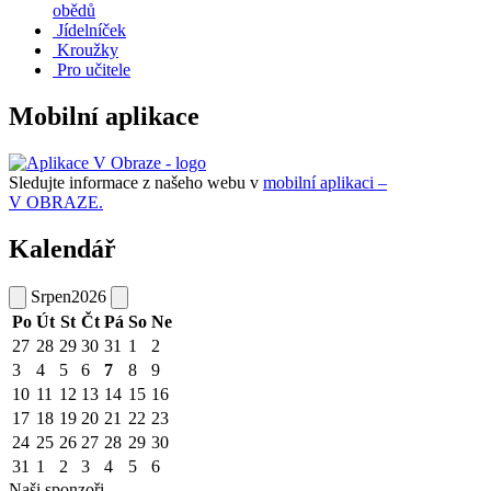
obědů
Jídelníček
Kroužky
Pro učitele
Mobilní aplikace
Sledujte informace z našeho webu v
mobilní aplikaci –
V OBRAZE.
Kalendář
Srpen
2026
Po
Út
St
Čt
Pá
So
Ne
27
28
29
30
31
1
2
3
4
5
6
7
8
9
10
11
12
13
14
15
16
17
18
19
20
21
22
23
24
25
26
27
28
29
30
31
1
2
3
4
5
6
Naši sponzoři