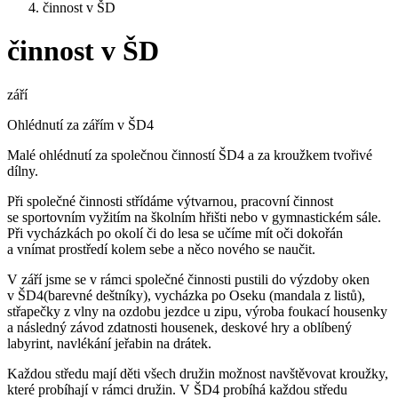
činnost v ŠD
činnost v ŠD
září
Ohlédnutí za zářím v ŠD4
Malé ohlédnutí za společnou činností ŠD4 a za kroužkem tvořivé
dílny.
Při společné činnosti střídáme výtvarnou, pracovní činnost
se sportovním vyžitím na školním hřišti nebo v gymnastickém sále.
Při vycházkách po okolí či do lesa se učíme mít oči dokořán
a vnímat prostředí kolem sebe a něco nového se naučit.
V září jsme se v rámci společné činnosti pustili do výzdoby oken
v ŠD4(barevné deštníky), vycházka po Oseku (mandala z listů),
střapečky z vlny na ozdobu jezdce u zipu, výroba foukací housenky
a následný závod zdatnosti housenek, deskové hry a oblíbený
labyrint, navlékání jeřabin na drátek.
Každou středu mají děti všech družin možnost navštěvovat kroužky,
které probíhají v rámci družin. V ŠD4 probíhá každou středu