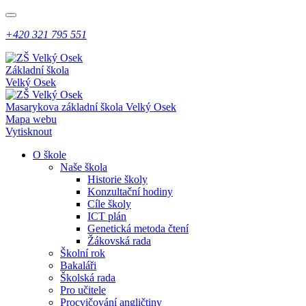
+420 321 795 551
Základní škola
Velký Osek
Masarykova základní škola
Velký Osek
Mapa webu
Vytisknout
O škole
Naše škola
Historie školy
Konzultační hodiny
Cíle školy
ICT plán
Genetická metoda čtení
Žákovská rada
Školní rok
Bakaláři
Školská rada
Pro učitele
Procvičování angličtiny