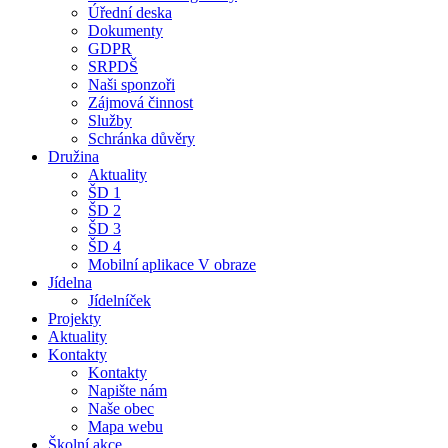
Úřední deska
Dokumenty
GDPR
SRPDŠ
Naši sponzoři
Zájmová činnost
Služby
Schránka důvěry
Družina
Aktuality
ŠD 1
ŠD 2
ŠD 3
ŠD 4
Mobilní aplikace V obraze
Jídelna
Jídelníček
Projekty
Aktuality
Kontakty
Kontakty
Napište nám
Naše obec
Mapa webu
Školní akce