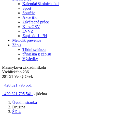
Kalendář školních akcí
Sport
Soutěže
Akce tříd
Závěrečné práce
Kurz OSV
LVVZ
Zápis do 1. tříd
Metodik prevence
Zápis
Třídní schůzka
přihláška k zápisu
Výsledky
Masarykova základní škola
Vrchlického 236
281 51 Velký Osek
+420 321 795 551
+420 321 795 541
- jídelna
Úvodní stránka
Družina
ŠD 4