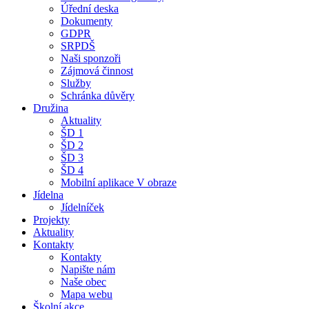
Úřední deska
Dokumenty
GDPR
SRPDŠ
Naši sponzoři
Zájmová činnost
Služby
Schránka důvěry
Družina
Aktuality
ŠD 1
ŠD 2
ŠD 3
ŠD 4
Mobilní aplikace V obraze
Jídelna
Jídelníček
Projekty
Aktuality
Kontakty
Kontakty
Napište nám
Naše obec
Mapa webu
Školní akce