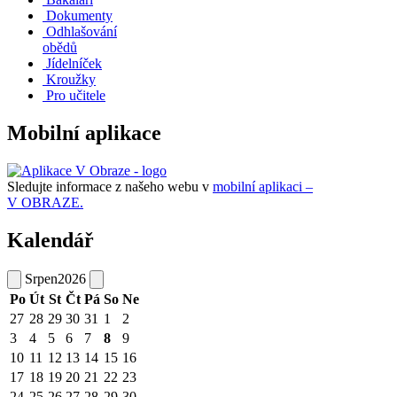
Dokumenty
Odhlašování
obědů
Jídelníček
Kroužky
Pro učitele
Mobilní aplikace
Sledujte informace z našeho webu v
mobilní aplikaci –
V OBRAZE.
Kalendář
Srpen
2026
Po
Út
St
Čt
Pá
So
Ne
27
28
29
30
31
1
2
3
4
5
6
7
8
9
10
11
12
13
14
15
16
17
18
19
20
21
22
23
24
25
26
27
28
29
30