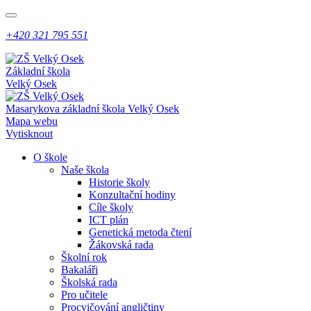
+420 321 795 551
Základní škola
Velký Osek
Masarykova základní škola
Velký Osek
Mapa webu
Vytisknout
O škole
Naše škola
Historie školy
Konzultační hodiny
Cíle školy
ICT plán
Genetická metoda čtení
Žákovská rada
Školní rok
Bakaláři
Školská rada
Pro učitele
Procvičování angličtiny