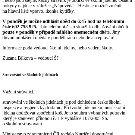
i heslo jsou stejné, každý strávník je obdrží ve školní jídelně. Ostatní
pokyny najdete v záložce „Nápověda“. Heslo je možné změnit
na hlavní liště vpravo, ikonka kytičky.
V pondělí je možné odhlásit oběd do 6:45 hod na telefonním
čísle 602 758 925.
Toto telefonní číslo slouží k odhlašování obědů
pouze v pondělí v případě náhlého onemocnění
dítěte. Jiný
důvod odhlášení oběda v pondělí ráno nebude akceptován!
Informace podá vedoucí školní jídelny, nebo vedení školy.
Zuzana Bílková – vedoucí ŠJ
Stravování ve školních jídelnách
Vážení strávníci,
stravování ve školních jídelnách je pod dohledem české školní
inspekce a hygienických stanic. Při tvorbě jídelníčku musí školní
jídelna dodržovat spotřební koš. Je to souhrn vybraných potravin,
který je stanoven přílohou č. 1 k vyhlášce 107/2005 Sb.
o školním stravování.
Ministerstvo zdravotnictví ČR vydalo Nutriční doporučení