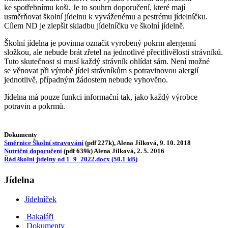
ke spotřebnímu koši. Je to souhrn doporučení, které mají
usměrňovat školní jídelnu k vyváženému a pestrému jídelníčku.
Cílem ND je zlepšit skladbu jídelníčku ve školní jídelně.
Školní jídelna je povinna označit vyrobený pokrm alergenní
složkou, ale nebude brát zřetel na jednotlivé přecitlivělosti strávníků.
Tuto skutečnost si musí každý strávník ohlídat sám. Není možné
se věnovat při výrobě jídel strávníkům s potravinovou alergií
jednotlivě, případným žádostem nebude vyhověno.
Jídelna má pouze funkci informační tak, jako každý výrobce
potravin a pokrmů.
Dokumenty
Směrnice Školní stravování
(pdf 227k), Alena Jílková, 9. 10. 2018
Nutriční doporučení
(pdf 639k) Alena Jílková, 2. 5. 2016
Řád školní jídelny od 1_9_2022.docx (50.1 kB)
Jídelna
Jídelníček
Bakaláři
Dokumenty