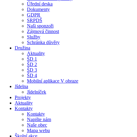
Úřední deska
Dokumenty
GDPR
SRPDŠ
Naši sponzoři
Zájmová činnost
Služby
Schránka důvěry
Družina
Aktuality
ŠD 1
ŠD 2
ŠD 3
ŠD 4
Mobilní aplikace V obraze
Jídelna
Jídelníček
Projekty
Aktuality
Kontakty
Kontakty
Napište nám
Naše obec
Mapa webu
Školní akce