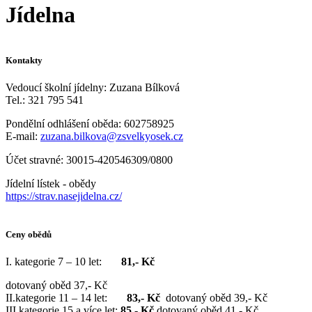
Jídelna
Kontakty
Vedoucí školní jídelny: Zuzana Bílková
Tel.: 321 795 541
Pondělní odhlášení oběda: 602758925
E-mail:
zuzana.bilkova@zsvelkyosek.cz
Účet stravné: 30015-420546309/0800
Jídelní lístek - obědy
https://strav.nasejidelna.cz/
Ceny obědů
I. kategorie 7 – 10 let:
81,- Kč
dotovaný oběd 37,- Kč
II.kategorie 11 – 14 let:
83,- Kč
dotovaný oběd 39,- Kč
III.kategorie 15 a více let:
85,- Kč
dotovaný oběd 41,- Kč