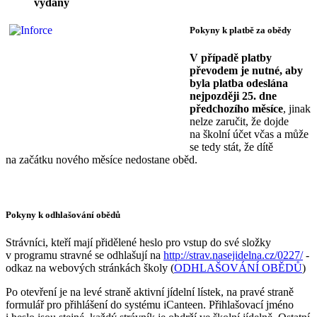
vydány
Pokyny k platbě za obědy
V případě platby
převodem je nutné, aby
byla platba odeslána
nejpozději 25. dne
předchozího měsíce
, jinak
nelze zaručit, že dojde
na školní účet včas a může
se tedy stát, že dítě
na začátku nového měsíce nedostane oběd.
Pokyny k odhlašování obědů
Strávníci, kteří mají přidělené heslo pro vstup do své složky
v programu stravné se odhlašují na
http://strav.nasejidelna.cz/0227/
-
odkaz na webových stránkách školy (
ODHLAŠOVÁNÍ OBĚDŮ
)
Po otevření je na levé straně aktivní jídelní lístek, na pravé straně
formulář pro přihlášení do systému iCanteen. Přihlašovací jméno