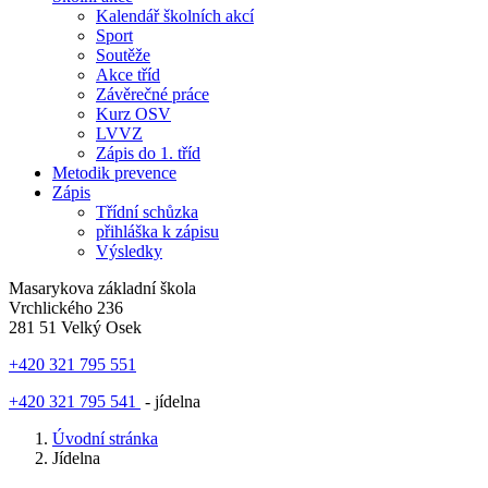
Kalendář školních akcí
Sport
Soutěže
Akce tříd
Závěrečné práce
Kurz OSV
LVVZ
Zápis do 1. tříd
Metodik prevence
Zápis
Třídní schůzka
přihláška k zápisu
Výsledky
Masarykova základní škola
Vrchlického 236
281 51 Velký Osek
+420 321 795 551
+420 321 795 541
- jídelna
Úvodní stránka
Jídelna