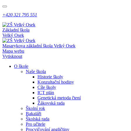
+420 321 795 551
Základní škola
Velký Osek
Masarykova základní škola
Velký Osek
Mapa webu
Vytisknout
O škole
Naše škola
Historie školy
Konzultační hodiny
Cíle školy
ICT plán
Genetická metoda čtení
Žákovská rada
Školní rok
Bakaláři
Školská rada
Pro učitele
Procvičování angličtiny