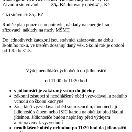
Závodní stravování:
85,- Kč
dotovaný oběd 41,- Kč
Cizí strávníci: 85,- Kč
Rodiče platí pouze cenu potravin, náklady na energie hradí
zřizovatel. náklady na mzdy MŠMT.
Do jednotlivých kategorií jsou strávníci zařazováni na dobu
školního roku, ve kterém dosahují daný věk. Školní rok je období
od 1.9. do 31.8.
Výdej neodhlášených obědů do jídlonosičů
od 11:00 do 11:20 hod
s jídlonosiči je zakázaný vstup do jídelny
zákonní zástupci si neodhlášený oběd vyzvedávají u zadního
vchodu do školní kuchyně
žáci, kteří vyzvedávají oběd sourozencům, ráno nechají
jídlonosič s čipem nebo ISIC kartou na okénku před školní
jídelnou. Jídlonosiče budou naplněny před výdejem
a připraveny k vyzvednutí
neodhlášené obědy nebudou po 11:20 hod do jídlonosičů