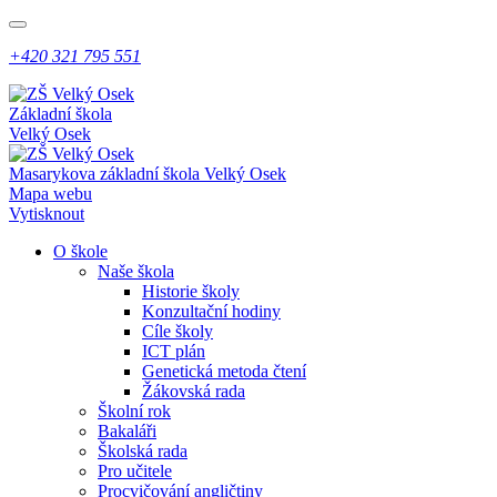
+420 321 795 551
Základní škola
Velký Osek
Masarykova základní škola
Velký Osek
Mapa webu
Vytisknout
O škole
Naše škola
Historie školy
Konzultační hodiny
Cíle školy
ICT plán
Genetická metoda čtení
Žákovská rada
Školní rok
Bakaláři
Školská rada
Pro učitele
Procvičování angličtiny