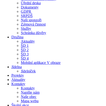
Úřední deska
Dokumenty
GDPR
SRPDŠ
Naši sponzoři
Zájmová činnost
Služby
Schránka důvěry
Družina
Aktuality
ŠD 1
ŠD 2
ŠD 3
ŠD 4
Mobilní aplikace V obraze
Jídelna
Jídelníček
Projekty
Aktuality
Kontakty
Kontakty
Napište nám
Naše obec
Mapa webu
Školní akce