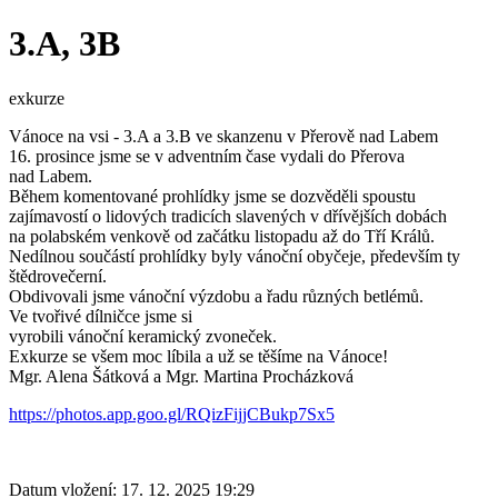
3.A, 3B
exkurze
Vánoce na vsi - 3.A a 3.B ve skanzenu v Přerově nad Labem
16. prosince jsme se v adventním čase vydali do Přerova
nad Labem.
Během komentované prohlídky jsme se dozvěděli spoustu
zajímavostí o lidových tradicích slavených v dřívějších dobách
na polabském venkově od začátku listopadu až do Tří Králů.
Nedílnou součástí prohlídky byly vánoční obyčeje, především ty
štědrovečerní.
Obdivovali jsme vánoční výzdobu a řadu různých betlémů.
Ve tvořivé dílničce jsme si
vyrobili vánoční keramický zvoneček.
Exkurze se všem moc líbila a už se těšíme na Vánoce!
Mgr. Alena Šátková a Mgr. Martina Procházková
https://photos.app.goo.gl/
RQizFijjCBukp7Sx5
Datum vložení:
17. 12. 2025 19:29