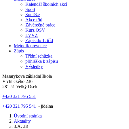
Kalendář školních akcí
Sport
Soutěže
Akce tříd
Závěrečné práce
Kurz OSV
LVVZ
Zápis do 1. tříd
Metodik prevence
Zápis
Třídní schůzka
přihláška k zápisu
Výsledky
Masarykova základní škola
Vrchlického 236
281 51 Velký Osek
+420 321 795 551
+420 321 795 541
- jídelna
Úvodní stránka
Aktuality
3.A, 3B