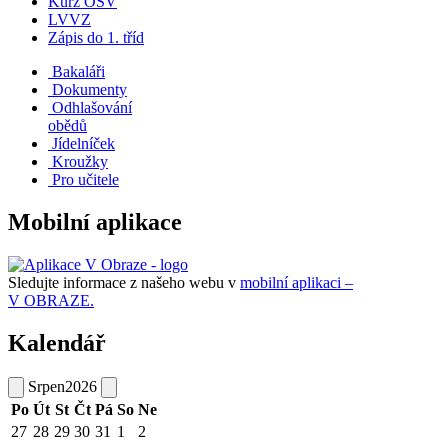
Kurz OSV
LVVZ
Zápis do 1. tříd
Bakaláři
Dokumenty
Odhlašování
obědů
Jídelníček
Kroužky
Pro učitele
Mobilní aplikace
Sledujte informace z našeho webu v
mobilní aplikaci –
V OBRAZE.
Kalendář
Srpen
2026
Po
Út
St
Čt
Pá
So
Ne
27
28
29
30
31
1
2