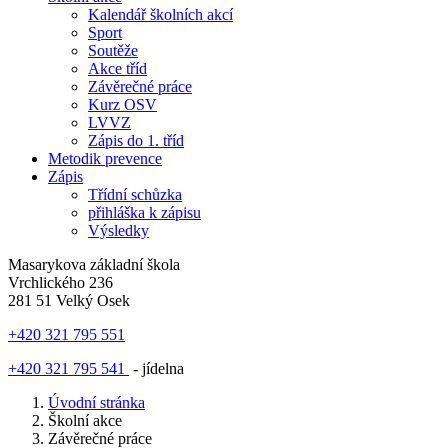
Kalendář školních akcí
Sport
Soutěže
Akce tříd
Závěrečné práce
Kurz OSV
LVVZ
Zápis do 1. tříd
Metodik prevence
Zápis
Třídní schůzka
přihláška k zápisu
Výsledky
Masarykova základní škola
Vrchlického 236
281 51 Velký Osek
+420 321 795 551
+420 321 795 541
- jídelna
Úvodní stránka
Školní akce
Závěrečné práce