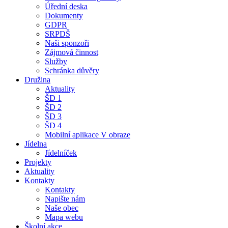
Úřední deska
Dokumenty
GDPR
SRPDŠ
Naši sponzoři
Zájmová činnost
Služby
Schránka důvěry
Družina
Aktuality
ŠD 1
ŠD 2
ŠD 3
ŠD 4
Mobilní aplikace V obraze
Jídelna
Jídelníček
Projekty
Aktuality
Kontakty
Kontakty
Napište nám
Naše obec
Mapa webu
Školní akce