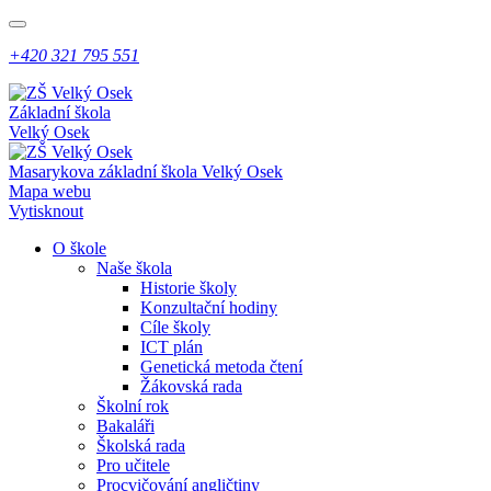
+420 321 795 551
Základní škola
Velký Osek
Masarykova základní škola
Velký Osek
Mapa webu
Vytisknout
O škole
Naše škola
Historie školy
Konzultační hodiny
Cíle školy
ICT plán
Genetická metoda čtení
Žákovská rada
Školní rok
Bakaláři
Školská rada
Pro učitele
Procvičování angličtiny