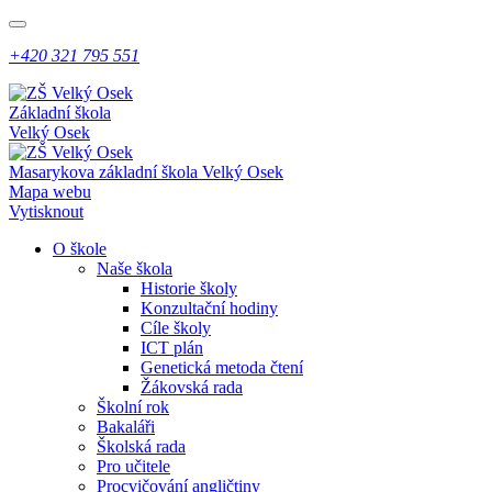
+420 321 795 551
Základní škola
Velký Osek
Masarykova základní škola
Velký Osek
Mapa webu
Vytisknout
O škole
Naše škola
Historie školy
Konzultační hodiny
Cíle školy
ICT plán
Genetická metoda čtení
Žákovská rada
Školní rok
Bakaláři
Školská rada
Pro učitele
Procvičování angličtiny