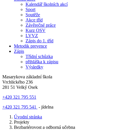
Kalendář školních akcí
Sport
Soutěže
Akce tříd
Závěrečné práce
Kurz OSV
LVVZ
Zápis do 1. tříd
Metodik prevence
Zápis
Třídní schůzka
přihláška k zápisu
Výsledky
Masarykova základní škola
Vrchlického 236
281 51 Velký Osek
+420 321 795 551
+420 321 795 541
- jídelna
Úvodní stránka
Projekty
Bezbariérovost a odborná učebna