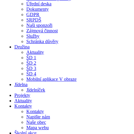
Úřední deska
Dokumenty
GDPR
SRPDŠ
Naši sponzoři
Zájmová činnost
Služby
Schránka důvěry
Družina
Aktuality
ŠD 1
ŠD 2
ŠD 3
ŠD 4
Mobilní aplikace V obraze
Jídelna
Jídelníček
Projekty
Aktuality
Kontakty
Kontakty
Napište nám
Naše obec
Mapa webu
Školní akce