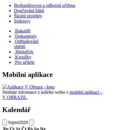
Bezbariérovost a odborná učebna
Doučování žáků
Školní projekty
Smlouvy
Bakaláři
Dokumenty
Odhlašování
obědů
Jídelníček
Kroužky
Pro učitele
Mobilní aplikace
Sledujte informace z našeho webu v
mobilní aplikaci –
V OBRAZE.
Kalendář
Srpen
2026
Po
Út
St
Čt
Pá
So
Ne