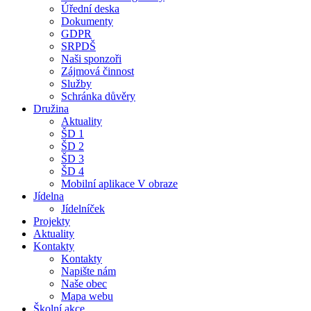
Úřední deska
Dokumenty
GDPR
SRPDŠ
Naši sponzoři
Zájmová činnost
Služby
Schránka důvěry
Družina
Aktuality
ŠD 1
ŠD 2
ŠD 3
ŠD 4
Mobilní aplikace V obraze
Jídelna
Jídelníček
Projekty
Aktuality
Kontakty
Kontakty
Napište nám
Naše obec
Mapa webu
Školní akce