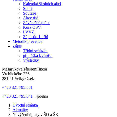
Kalendář školních akcí
Sport
Soutěže
Akce tříd
Závěrečné práce
Kurz OSV
LVVZ
Zápis do 1. tříd
Metodik prevence
Zápis
Třídní schůzka
přihláška k zápisu
Výsledky
Masarykova základní škola
Vrchlického 236
281 51 Velký Osek
+420 321 795 551
+420 321 795 541
- jídelna
Úvodní stránka
Aktuality
Navýšení úplaty v ŠD a ŠK