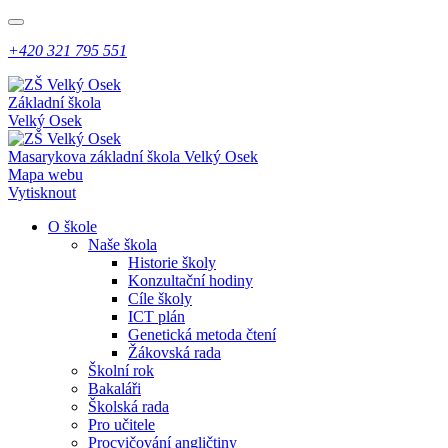
+420 321 795 551
Základní škola
Velký Osek
Masarykova základní škola
Velký Osek
Mapa webu
Vytisknout
O škole
Naše škola
Historie školy
Konzultační hodiny
Cíle školy
ICT plán
Genetická metoda čtení
Žákovská rada
Školní rok
Bakaláři
Školská rada
Pro učitele
Procvičování angličtiny