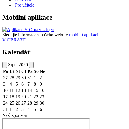
Pro učitele
Mobilní aplikace
Sledujte informace z našeho webu v
mobilní aplikaci –
V OBRAZE.
Kalendář
Srpen
2026
Po
Út
St
Čt
Pá
So
Ne
27
28
29
30
31
1
2
3
4
5
6
7
8
9
10
11
12
13
14
15
16
17
18
19
20
21
22
23
24
25
26
27
28
29
30
31
1
2
3
4
5
6
Naši sponzoři